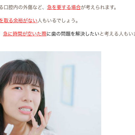
る口腔内の外傷など、
急を要する場合
が考えられます。
を取る余裕がない
人もいるでしょう。
、
急に時間が空いた際
に歯の問題を解決したい
と考える人もい