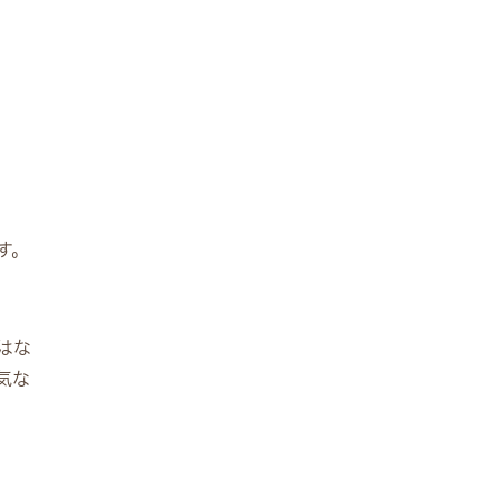
す。
はな
気な