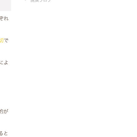
院長ブログ
ぞれ
切
で
によ
的が
ると